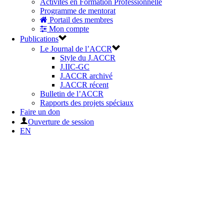
Activités en Formation Professionnelle
Programme de mentorat
Portail des membres
Mon compte
Publications
Le Journal de l’ACCR
Style du J.ACCR
J.IIC-GC
J.ACCR archivé
J.ACCR récent
Bulletin de l’ACCR
Rapports des projets spéciaux
Faire un don
Ouverture de session
EN