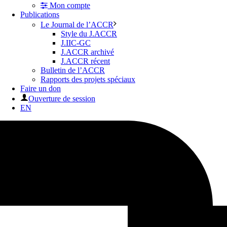
Mon compte
Publications
Le Journal de l’ACCR
Style du J.ACCR
J.IIC-GC
J.ACCR archivé
J.ACCR récent
Bulletin de l’ACCR
Rapports des projets spéciaux
Faire un don
Ouverture de session
EN